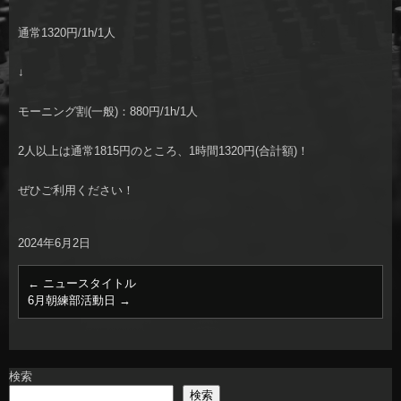
通常1320円/1h/1人
↓
モーニング割(一般)：880円/1h/1人
2人以上は通常1815円のところ、1時間1320円(合計額)！
ぜひご利用ください！
2024年6月2日
←
ニュースタイトル
6月朝練部活動日
→
検索
検索