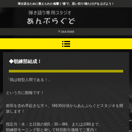
弾き語るために整えられた魂響く'場'で、思い切り'雄たけび'を上げよう！
弾き語り専門貸スタジオ あんぷ
〒344-0046
らぐど
◆朝練部結成！
「我は朝型人間である！」
という方に朗報です！
前田を含め早起きな方々、5時30分頃からあんぷらぐどスタジオを開
放します！
指定月・水・土日祝の朝5：30～9時、または10時まで、
朝練部モーニング割と称して特別割引価格でご案内！